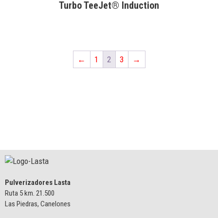
Turbo TeeJet® Induction
←
1
2
3
→
Pulverizadores Lasta
Ruta 5 km. 21.500
Las Piedras, Canelones