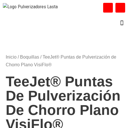
ACE
INFO
Inicio
/
Boquillas
/ TeeJet® Puntas de Pulverización de
Chorro Plano VisiFlo®
TeeJet® Puntas
De Pulverización
De Chorro Plano
VisiFlo®